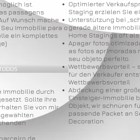
Optimierter Verkaufsp
öglich ist.
Staging erzielen Sie 
das passagens
Unterstützung bei „sch
 Auf Wunsch mache
gerade ältere Immobil
s Seu Immobilie para o
Home Stagings oft als
lle ein komplettes
Apagar fotos otimizad
ge)
as fotos aprimoradas 
seu objeto perfeito.
Wettbewerbsvorteil – 
TODOS
für den Verkäufer entst
Wettbewerbsvorteil
Abdeckung einer große
e Immobilie durch
Einsteiger-Immobilie 
setzt. Sollte Ihre
Objekt, wir schnüren f
rhalten Sie von mir
passende Packet an Se
usgewählten
Decoration.
echenden
 parceiro de