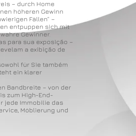
reis – durch Home
einen höheren Gewinn
wierigen Fällen“ –
ien entpuppen sich mit
 wahre Gewinner.
as para sua exposição –
revelam a exibição de
sowohl für Sie também
eht ein klarer
n Bandbreite – von der
bis zum High-End-
ür jede Immobilie das
rvice, Möblierung und