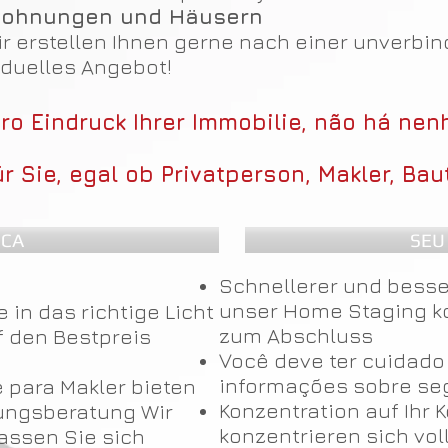
nwohnungen und Häusern
ir erstellen Ihnen gerne nach einer unverbi
iduelles Angebot!
iro Eindruck Ihrer Immobilie, não há ne
ür Sie, egal ob Privatperson, Makler, Bau
ICA
SEU
Schnellerer und besse
unser Home Staging k
 in das richtige Licht
zum Abschluss
f den Bestpreis
Você deve ter cuidado
informações sobre se
 para Makler bieten
Konzentration auf Ihr 
tungsberatung Wir
konzentrieren sich vol
lassen Sie sich