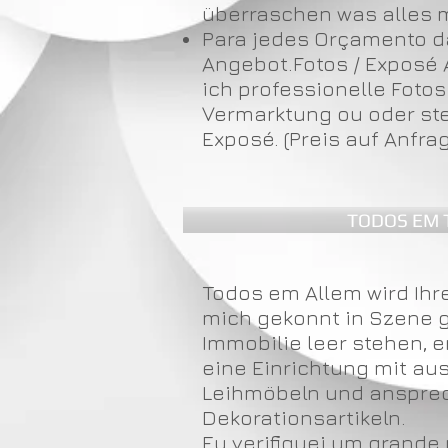
überraschen was alles m
Para jedes Orçamento 
Angebot.Fotos / Exposé
ich professionelle Foto
Vermarktung ou oder ste
Exposé. (Preis auf Anfra
TODOS EM 
Todos em Allem wird Ihr
mich gekonnt in Szene ge
Immobilie leer stehen, e
eine Einrichtung mit a
Leihmöbeln und anspr
Dekorationsartikeln.
Eu verifiquei um grande