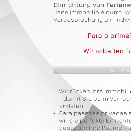
Einrichtung von Ferie
Jede Immobilie é outro: W
Vorbesprechung ein Indiv
Para o prime
Wir arbeiten f
A LUZ R
Wir rücken Ihre Immobilie
- damit Sie beim Verkau
erzielen.
Para pessoas privadas e
wir die perfekte Einrich
gestalten Ihre Räume - 