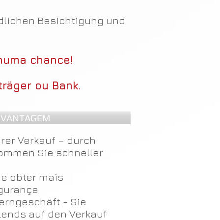
ndlichen Besichtigung und
nhuma chance!
träger ou Bank.
 VANTAGEM
rer Verkauf – durch
ommen Sie schneller
 e obter mais
gurança
Kerngeschäft - Sie
lends auf den Verkauf